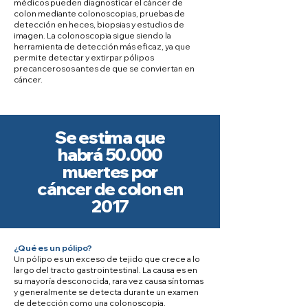
médicos pueden diagnosticar el cáncer de
colon mediante colonoscopias, pruebas de
detección en heces, biopsias y estudios de
imagen. La colonoscopia sigue siendo la
herramienta de detección más eficaz, ya que
permite detectar y extirpar pólipos
precancerosos antes de que se conviertan en
cáncer.
Se estima que
habrá 50.000
muertes por
cáncer de colon en
2017
¿Qué es un pólipo?
Un pólipo es un exceso de tejido que crece a lo
largo del tracto gastrointestinal. La causa es en
su mayoría desconocida, rara vez causa síntomas
y generalmente se detecta durante un examen
de detección como una colonoscopia.