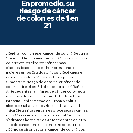
En promedio, su
riesgo de cáncer
de colon es de 1 en
21
¿Qué tan común es el cáncer de colon? Según la
Sociedad Americana contra el Cáncer, el cáncer
colorrectal es el tercer cáncer más
diagnosticado tanto en hombres como en
mujeres en los Estados Unidos. ​ ¿Qué causa el
cáncer de colon? Varios factores pueden
aumentar el riesgo de desarrollar cáncer de
colon, entre ellos: Edad superior a los 45 años
Antecedentes familiares de cáncer colorrectal
o pólipos de colon Enfermedad inflamatoria
intestinal (enfermedad de Crohn o colitis
ulcerosa) Tabaquismo Obesidad Inactividad
física Dietas ricas en carnes procesadas y carnes
rojas Consumo excesivo de alcohol Ciertos
síndromes hereditarios Antecedentes de otro
tipo de cáncer en el paciente Diabetes tipo 2 ​​
¿Cómo se diagnostica el cáncer de colon? Los