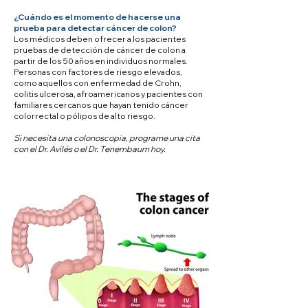
¿Cuándo es el momento de hacerse una
prueba para detectar cáncer de colon?
Los médicos deben ofrecer a los pacientes
pruebas de detección de cáncer de colon a
partir de los 50 años en individuos normales.
Personas con factores de riesgo elevados,
como aquellos con enfermedad de Crohn,
colitis ulcerosa, afroamericanos y pacientes con
familiares cercanos que hayan tenido cáncer
colorrectal o pólipos de alto riesgo.
Si necesita una colonoscopia, programe una cita
con el Dr. Avilés o el Dr. Tenembaum hoy.