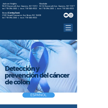
Jackson Heights
Woodside
90-01 Roosevelt Ave. Queens, NY 11372
53-14 Roosevelt Ave. Queens, NY 11377
tel: 718-396-2005 |
text: 718-500-4920
tel: 718-396-2005 |
text: 718-500-4920
Bronx
(Coming Soon)
2532 Grand Concourse Ave Bronx NY, 10458
tel:
718-396-2005
| text:
718-500-4920
Detección y
prevención del cáncer
de colon
ESPAÑOL